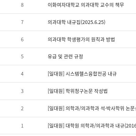
8
이화여자대학교 의과대학 교수의 책무
7
의과대학 내규집(2025.6.25)
6
의과대학 학생평가의 원칙과 방법
5
유급 및 관련 규정
4
[일대원] 시스템헬스융합전공 내규
3
[일대원] 학위청구논문 작성법
2
[일대원] 의학과/의과학과 석·박사학위 논
1
[일대원] 대학원 의학과/의과학과 내규(2016