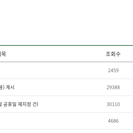
제목
조회수
2459
용) 게시
29388
절 공휴일 재지정 건)
30110
4686