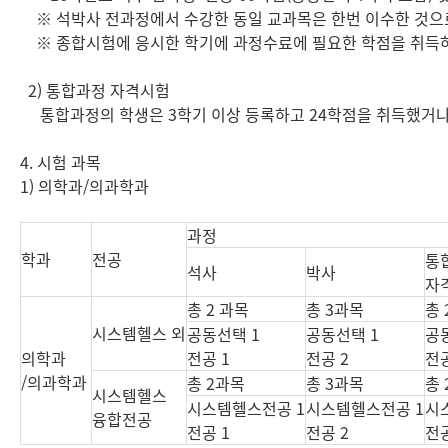
※ 석박사 전과정에서 수강한 동일 교과목은 한번 이수한 것으로
※ 종합시험에 응시한 학기에 과정수료에 필요한 학점을 취득하지
2) 통합과정 자격시험
통합과정의 학생은 3학기 이상 등록하고 24학점을 취득했거나 
4. 시험 과목
1) 의학과/의과학과
과정
학과
전공
통
석사
박사
자
총 2 과목
총 3과목
총
시스템헬스 외
공동선택 1
공동선택 1
공
의학과
전공 1
전공 2
전공
/의과학과
총 2과목
총 3과목
총
시스템헬스
시스템헬스전공 1
시스템헬스전공 1
시
융합전공
전공 1
전공 2
전공