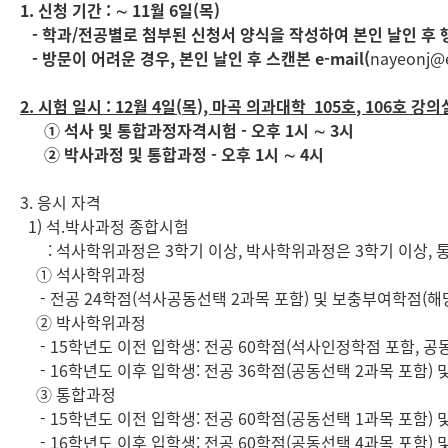
1. 신청 기간 : ∼ 11월 6일(목)
- 학과/전공별로 첨부된 신청서 양식을 작성하여 본인 날인 후
- 방문이 어려운 경우, 본인 날인 후 스캔본 e-mail(
nayeonj@e
2.
시험 일시
: 12
월
4
일
(
목
),
마곡 의과대학
105
호
, 106
호 강의
① 석사 및 통합과정자격시험 - 오후 1시 ∼ 3시
② 박사과정 및 통합과정 - 오후 1시 ∼ 4시
3. 응시 자격
1) 석.박사과정 종합시험
: 석사학위과정은 3학기 이상, 박사학위과정은 3학기 이상, 
① 석사학위과정
- 전공 24학점(석사공동선택 2과목 포함) 및 보충부여학점(해
② 박사학위과정
- 15학년도 이전 입학생: 전공 60학점(석사인정학점 포함, 공
- 16학년도 이후 입학생: 전공 36학점(공동선택 2과목 포함)
③ 통합과정
- 15학년도 이전 입학생: 전공 60학점(공동선택 1과목 포함)
- 16학년도 이후 입학생: 전공 60학점(공동선택 4과목 포함)