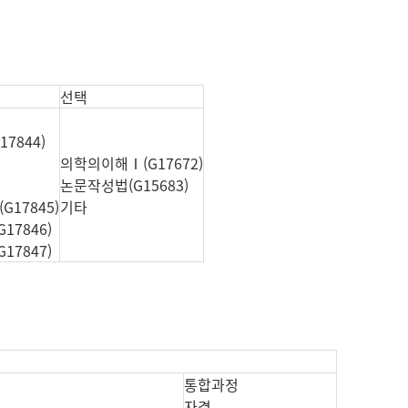
선택
7844)
의학의이해Ⅰ(G17672)
논문작성법(G15683)
17845)
기타
7846)
7847)
통합과정
자격