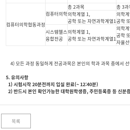
총 2과목
총 3과
컴퓨터의학
의학계열 1,
의학계열
공학 또는 자연과학계열1
공학 
컴퓨터의학협동과정
의학계열
시스템헬스
의학계열 1,
공학 
융합전공
공학 또는 자연과학계열1
자율선
4) 모든 과정 동일하게 전공과목은 본인의 학과 과목 중에서 선택
5. 유의사항
1) 시험시작 20분전까지 입실 완료(~ 12:40분)
2) 반드시 본인 확인가능한 대학원학생증, 주민등록증 등 신분
목록