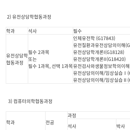
2) 유전상담학협동과정
학과
석사
필수
인체유전학 (G17843)
유전질환과유전상담의이해(G1
필수 2과목
유전상담학개론I(G18128)
유전상담학
또는
유전상담학개론II(G18420)
협동과정
필수 1과목, 선택 1과목
유전검사와생물정보학의이해(G
유전상담의이해/임상실습Ⅰ(G1
유전상담의이해/임상실습Ⅱ(G1
3) 컴퓨터의학협동과정
과정
학과
전공
석사
박사