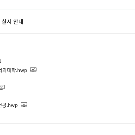
 실시 안내
의과대학.hwp
공.hwp