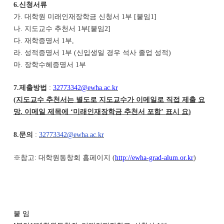
6.신청서류
가. 대학원 미래인재장학금 신청서 1부 [붙임1]
나. 지도교수 추천서 1부[붙임2]
다. 재학증명서 1부,
라. 성적증명서 1부 (신입생일 경우 석사 졸업 성적)
마. 장학수혜증명서 1부
7.제출방법
:
32773342@ewha.ac.kr
(
지도교수 추천서는 별도로 지도교수가 이메일로 직접 제출 요
망
.
이메일 제목에
‘
미래인재장학금 추천서 포함
’
표시 요
)
8.문의
:
32773342@ewha.ac.kr
※참고: 대학원동창회 홈페이지 (
http://ewha-grad-alum.or.kr
)
붙 임