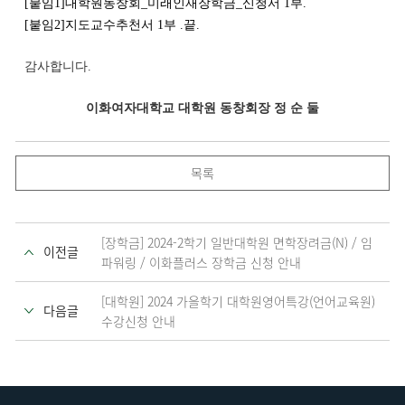
[붙임1]대학원동창회_미래인재장학금_신청서 1부.
[붙임2]지도교수추천서 1부 .끝.
감사합니다.
이화여자대학교 대학원 동창회장 정 순 둘
목록
[장학금] 2024-2학기 일반대학원 면학장려금(N) / 임
이전글
파워링 / 이화플러스 장학금 신청 안내
[대학원] 2024 가을학기 대학원영어특강(언어교육원)
다음글
수강신청 안내