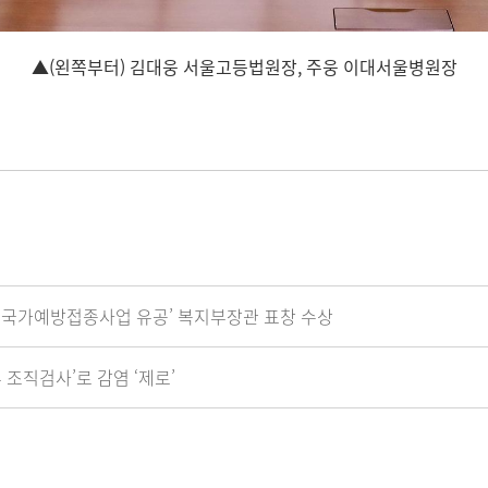
▲(왼쪽부터) 김대웅 서울고등법원장, 주웅 이대서울병원장
6년 국가예방접종사업 유공’ 복지부장관 표창 수상
조직검사’로 감염 ‘제로’