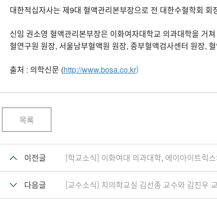
대한적십자사는 제9대 혈액관리본부장으로 전 대한수혈학회 회장과 국
신임 권소영 혈액관리본부장은 이화여자대학교 의과대학을 거쳐 
혈연구원 원장, 서울남부혈액원 원장, 중부혈액검사센터 원장, 
)
출처 : 의학신문 (
http://www.bosa.co.kr
목록
이전글
[학교소식] 이화여대 의과대학, 에이아이트릭스
다음글
[교수소식] 치의학교실 김선종 교수와 김진우 